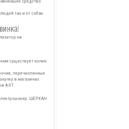
тивнейшее средство
юдей так и от собак.
винка!
изатор на
ремя существует копия
прочие, перечисленные
окупку в магазинах
ов АЭТ.