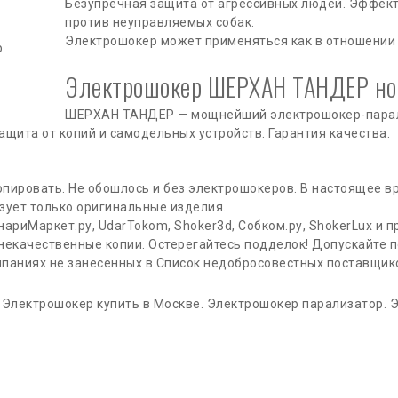
Безупречная защита от агрессивных людей. Эффек
против неуправляемых собак.
Электрошокер может применяться как в отношении л
Электрошокер ШЕРХАН ТАНДЕР но
ШЕРХАН ТАНДЕР — мощнейший электрошокер-парал
щита от копий и самодельных устройств. Гарантия качества.
опировать. Не обошлось и без электрошокеров. В настоящее в
зует только оригинальные изделия.
нариМаркет.ру, UdarTokom, Shoker3d, Собком.ру, ShokerLux и 
екачественные копии. Остерегайтесь подделок! Допускайте п
омпаниях не занесенных в Список недобросовестных поставщик