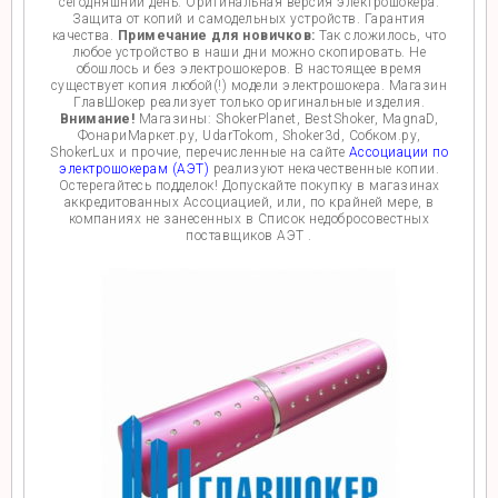
сегодняшний день. Оригинальная версия электрошокера.
Защита от копий и самодельных устройств. Гарантия
качества.
Примечание для новичков:
Так сложилось, что
любое устройство в наши дни можно скопировать. Не
обошлось и без электрошокеров. В настоящее время
существует копия любой(!) модели электрошокера. Магазин
ГлавШокер реализует только оригинальные изделия.
Внимание!
Магазины: ShokerPlanet, BestShoker, MagnaD,
ФонариМаркет.ру, UdarTokom, Shoker3d, Собком.ру,
ShokerLux и прочие, перечисленные на сайте
Ассоциации по
электрошокерам (АЭТ)
реализуют некачественные копии.
Остерегайтесь подделок! Допускайте покупку в магазинах
аккредитованных Ассоциацией, или, по крайней мере, в
компаниях не занесенных в Список недобросовестных
поставщиков АЭТ .