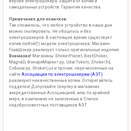
версия электрошокера. Защита от копий и
самодельных устройств. Гарантия качества.
Примечание для новичков:
Так сложилось, что любое устройство в наши дни
можно скопировать. Не обошлось и без
электрошокеров. В настоящее время существует
копия любой(!) модели электрошокера. Магазин
ГлавШокер реализует только оригинальные изделия.
Внимание!
Магазины: ShokerPlanet, BestShoker,
MagnaD, ФонариМаркет.ру, UdarTokom, Shoker3d,
Собком.ру, ShokerLux и прочие, перечисленные на
сайте
Ассоциации по электрошокерам (АЭТ)
реализуют некачественные копии. Остерегайтесь
подделок! Допускайте покупку в магазинах
аккредитованных Ассоциацией, или, по крайней
мере, в компаниях не занесенных в Список
недобросовестных поставщиков АЭТ