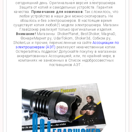
сегодняшний день. Оригинальная версия электрошокера.
Защита от копий и самодельных устройств. Гарантия
качества.
Примечание для новичков:
Так сложилось, что
любое устройство в наши дни можно скопировать. Не
обошлось и без электрошокеров. В настоящее время
существует копия любой(!) модели электрошокера. Магазин
ГлавШокер реализует только оригинальные изделия.
Внимание!
Магазины: ShokerPlanet, BestShoker, MagnaD,
ФонариМаркет.ру, UdarTokom, Shoker3d, Собком.ру,
ShokerLux и прочие, перечисленные на сайте
Ассоциации по
электрошокерам (АЭТ)
реализуют некачественные копии.
Остерегайтесь подделок! Допускайте покупку в магазинах
аккредитованных Ассоциацией, или, по крайней мере, в
компаниях не занесенных в Список недобросовестных
поставщиков АЭТ .