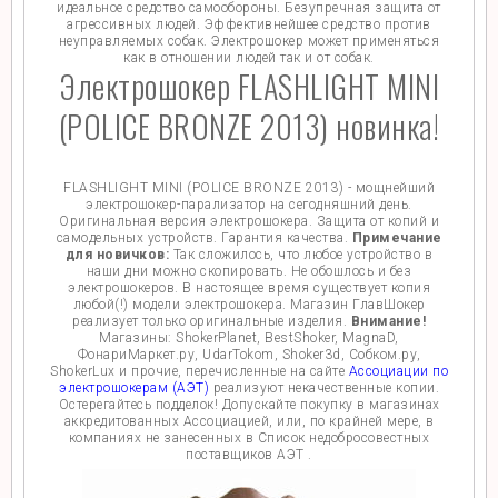
идеальное средство самообороны. Безупречная защита от
агрессивных людей. Эффективнейшее средство против
неуправляемых собак. Электрошокер может применяться
как в отношении людей так и от собак.
Электрошокер FLASHLIGHT MINI
(POLICE BRONZE 2013) новинка!
FLASHLIGHT MINI (POLICE BRONZE 2013) - мощнейший
электрошокер-парализатор на сегодняшний день.
Оригинальная версия электрошокера. Защита от копий и
самодельных устройств. Гарантия качества.
Примечание
для новичков:
Так сложилось, что любое устройство в
наши дни можно скопировать. Не обошлось и без
электрошокеров. В настоящее время существует копия
любой(!) модели электрошокера. Магазин ГлавШокер
реализует только оригинальные изделия.
Внимание!
Магазины: ShokerPlanet, BestShoker, MagnaD,
ФонариМаркет.ру, UdarTokom, Shoker3d, Собком.ру,
ShokerLux и прочие, перечисленные на сайте
Ассоциации по
электрошокерам (АЭТ)
реализуют некачественные копии.
Остерегайтесь подделок! Допускайте покупку в магазинах
аккредитованных Ассоциацией, или, по крайней мере, в
компаниях не занесенных в Список недобросовестных
поставщиков АЭТ .