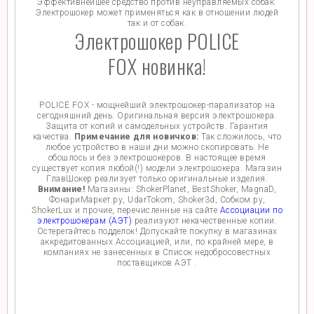
Эффективнейшее средство против неуправляемых собак.
Электрошокер может применяться как в отношении людей
так и от собак.
Электрошокер POLICE
FOX новинка!
POLICE FOX - мощнейший электрошокер-парализатор на
сегодняшний день. Оригинальная версия электрошокера.
Защита от копий и самодельных устройств. Гарантия
качества.
Примечание для новичков:
Так сложилось, что
любое устройство в наши дни можно скопировать. Не
обошлось и без электрошокеров. В настоящее время
существует копия любой(!) модели электрошокера. Магазин
ГлавШокер реализует только оригинальные изделия.
Внимание!
Магазины: ShokerPlanet, BestShoker, MagnaD,
ФонариМаркет.ру, UdarTokom, Shoker3d, Собком.ру,
ShokerLux и прочие, перечисленные на сайте
Ассоциации по
электрошокерам (АЭТ)
реализуют некачественные копии.
Остерегайтесь подделок! Допускайте покупку в магазинах
аккредитованных Ассоциацией, или, по крайней мере, в
компаниях не занесенных в Список недобросовестных
поставщиков АЭТ .