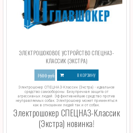
ЭЛЕКТРОШОКОВОЕ УСТРОЙСТВО СПЕЦНАЗ-
КЛАССИК (ЭКСТРА)
В КОРЗИНУ
7500
руб.
6200
руб.
Электрошокер СПЕЦНАЗ-Классик (Экстра) - идеальное
средство самообороны. Безупречная защита от
агрессивных людей. Эффективнейшее средство против
неуправляемых собак. Электрошокер может применяться
как в отношении людей так и от собак.
Электрошокер СПЕЦНАЗ-Классик
(Экстра) новинка!