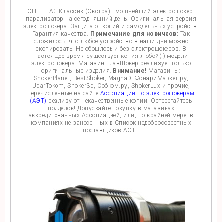
СПЕЦНАЗ-Классик (Экстра) - мощнейший электрошокер-
парализатор на сегодняшний день. Оригинальная версия
электрошокера. Защита от копий и самодельных устройств.
Гарантия качества.
Примечание для новичков:
Так
сложилось, что любое устройство в наши дни можно
скопировать. Не обошлось и без электрошокеров. В
настоящее время существует копия любой(!) модели
электрошокера. Магазин ГлавШокер реализует только
оригинальные изделия.
Внимание!
Магазины:
ShokerPlanet, BestShoker, MagnaD, ФонариМаркет.ру,
UdarTokom, Shoker3d, Собком.ру, ShokerLux и прочие,
перечисленные на сайте
Ассоциации по электрошокерам
(АЭТ)
реализуют некачественные копии. Остерегайтесь
подделок! Допускайте покупку в магазинах
аккредитованных Ассоциацией, или, по крайней мере, в
компаниях не занесенных в Список недобросовестных
поставщиков АЭТ .