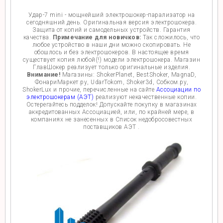
Удар-7 mini - мощнейший электрошокер-парализатор на
сегодняшний день. Оригинальная версия электрошокера.
Защита от копий и самодельных устройств. Гарантия
качества.
Примечание для новичков:
Так сложилось, что
любое устройство в наши дни можно скопировать. Не
обошлось и без электрошокеров. В настоящее время
существует копия любой(!) модели электрошокера. Магазин
ГлавШокер реализует только оригинальные изделия.
Внимание!
Магазины: ShokerPlanet, BestShoker, MagnaD,
ФонариМаркет.ру, UdarTokom, Shoker3d, Собком.ру,
ShokerLux и прочие, перечисленные на сайте
Ассоциации по
электрошокерам (АЭТ)
реализуют некачественные копии.
Остерегайтесь подделок! Допускайте покупку в магазинах
аккредитованных Ассоциацией, или, по крайней мере, в
компаниях не занесенных в Список недобросовестных
поставщиков АЭТ .