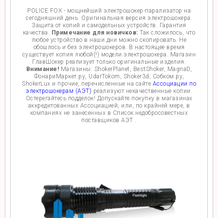
POLICE FOX - мощнейший электрошокер-парализатор на
сегодняшний день. Оригинальная версия электрошокера.
Защита от копий и самодельных устройств. Гарантия
качества.
Примечание для новичков:
Так сложилось, что
любое устройство в наши дни можно скопировать. Не
обошлось и без электрошокеров. В настоящее время
существует копия любой(!) модели электрошокера. Магазин
ГлавШокер реализует только оригинальные изделия.
Внимание!
Магазины: ShokerPlanet, BestShoker, MagnaD,
ФонариМаркет.ру, UdarTokom, Shoker3d, Собком.ру,
ShokerLux и прочие, перечисленные на сайте
Ассоциации по
электрошокерам (АЭТ)
реализуют некачественные копии.
Остерегайтесь подделок! Допускайте покупку в магазинах
аккредитованных Ассоциацией, или, по крайней мере, в
компаниях не занесенных в Список недобросовестных
поставщиков АЭТ .