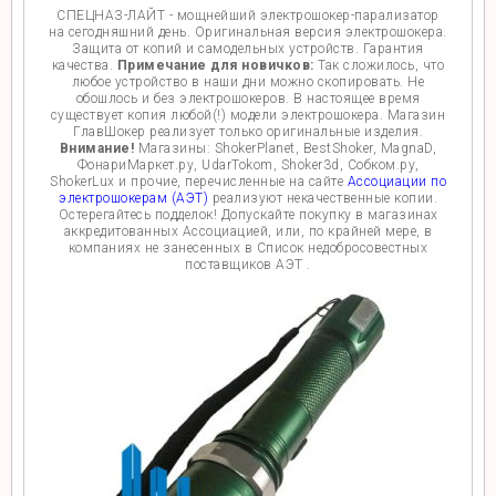
СПЕЦНАЗ-ЛАЙТ - мощнейший электрошокер-парализатор
на сегодняшний день. Оригинальная версия электрошокера.
Защита от копий и самодельных устройств. Гарантия
качества.
Примечание для новичков:
Так сложилось, что
любое устройство в наши дни можно скопировать. Не
обошлось и без электрошокеров. В настоящее время
существует копия любой(!) модели электрошокера. Магазин
ГлавШокер реализует только оригинальные изделия.
Внимание!
Магазины: ShokerPlanet, BestShoker, MagnaD,
ФонариМаркет.ру, UdarTokom, Shoker3d, Собком.ру,
ShokerLux и прочие, перечисленные на сайте
Ассоциации по
электрошокерам (АЭТ)
реализуют некачественные копии.
Остерегайтесь подделок! Допускайте покупку в магазинах
аккредитованных Ассоциацией, или, по крайней мере, в
компаниях не занесенных в Список недобросовестных
поставщиков АЭТ .