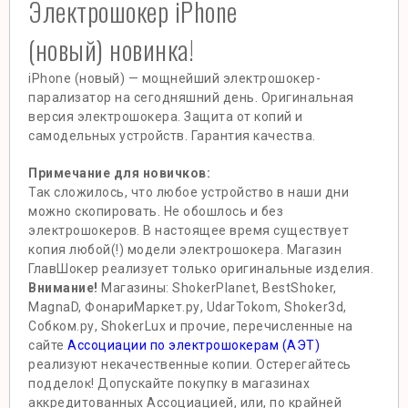
Электрошокер iPhone
(новый) новинка!
iPhone (новый) — мощнейший электрошокер-
парализатор на сегодняшний день. Оригинальная
версия электрошокера. Защита от копий и
самодельных устройств. Гарантия качества.
Примечание для новичков:
Так сложилось, что любое устройство в наши дни
можно скопировать. Не обошлось и без
электрошокеров. В настоящее время существует
копия любой(!) модели электрошокера. Магазин
ГлавШокер реализует только оригинальные изделия.
Внимание!
Магазины: ShokerPlanet, BestShoker,
MagnaD, ФонариМаркет.ру, UdarTokom, Shoker3d,
Собком.ру, ShokerLux и прочие, перечисленные на
сайте
Ассоциации по электрошокерам (АЭТ)
реализуют некачественные копии. Остерегайтесь
подделок! Допускайте покупку в магазинах
аккредитованных Ассоциацией, или, по крайней