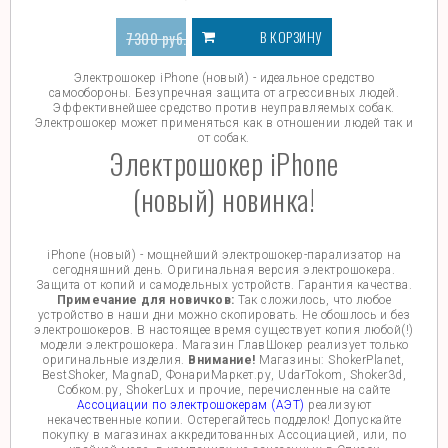
В КОРЗИНУ
7300
руб.
3700
руб.
Электрошокер iPhone (новый) - идеальное средство
самообороны. Безупречная защита от агрессивных людей.
Эффективнейшее средство против неуправляемых собак.
Электрошокер может применяться как в отношении людей так и
от собак.
Электрошокер iPhone
(новый) новинка!
iPhone (новый) - мощнейший электрошокер-парализатор на
сегодняшний день. Оригинальная версия электрошокера.
Защита от копий и самодельных устройств. Гарантия качества.
Примечание для новичков:
Так сложилось, что любое
устройство в наши дни можно скопировать. Не обошлось и без
электрошокеров. В настоящее время существует копия любой(!)
модели электрошокера. Магазин ГлавШокер реализует только
оригинальные изделия.
Внимание!
Магазины: ShokerPlanet,
BestShoker, MagnaD, ФонариМаркет.ру, UdarTokom, Shoker3d,
Собком.ру, ShokerLux и прочие, перечисленные на сайте
Ассоциации по электрошокерам (АЭТ)
реализуют
некачественные копии. Остерегайтесь подделок! Допускайте
покупку в магазинах аккредитованных Ассоциацией, или, по