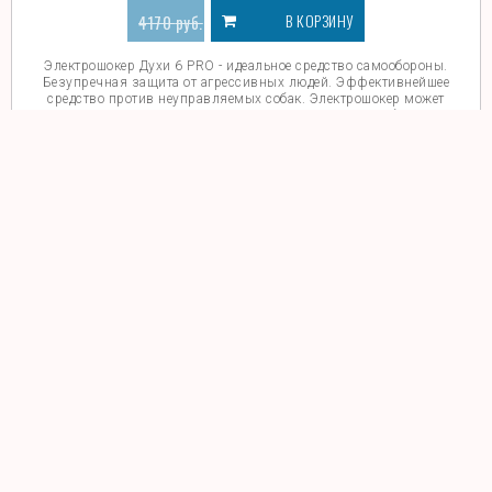
В КОРЗИНУ
4170
руб.
3670
руб.
Электрошокер Духи 6 PRO - идеальное средство самообороны.
Безупречная защита от агрессивных людей. Эффективнейшее
средство против неуправляемых собак. Электрошокер может
применяться как в отношении людей так и от собак.
Электрошокер Духи 6 PRO
новинка!
Духи 6 PRO - мощнейший электрошокер-парализатор на
сегодняшний день. Оригинальная версия электрошокера.
Защита от копий и самодельных устройств. Гарантия качества.
Примечание для новичков:
Так сложилось, что любое
устройство в наши дни можно скопировать. Не обошлось и без
электрошокеров. В настоящее время существует копия любой(!)
модели электрошокера. Магазин ГлавШокер реализует только
оригинальные изделия.
Внимание!
Магазины: ShokerPlanet,
BestShoker, MagnaD, ФонариМаркет.ру, UdarTokom, Shoker3d,
Собком.ру, ShokerLux и прочие, перечисленные на сайте
Ассоциации по электрошокерам (АЭТ)
реализуют
некачественные копии. Остерегайтесь подделок! Допускайте
покупку в магазинах аккредитованных Ассоциацией, или, по
крайней мере, в компаниях не занесенных в Список
недобросовестных поставщиков АЭТ .