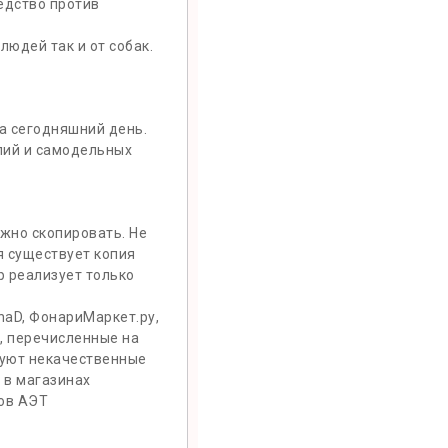
едство против
юдей так и от собак.
а сегодняшний день.
пий и самодельных
ожно скопировать. Не
я существует копия
р реализует только
naD, ФонариМаркет.ру,
е, перечисленные на
уют некачественные
 в магазинах
ков АЭТ