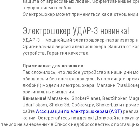
защита от агрессивных людей. Эффективнейшее ср
неуправляемых собак.
Электрошокер может применяться как в отношении л
Электрошокер УДАР-3 новинка!
УДАР-3 — мощнейший электрошокер-парализатор н
Оригинальная версия электрошокера. Защита от ко
устройств. Гарантия качества.
Примечание для новичков:
Так сложилось, что любое устройство в наши дни м
обошлось и без электрошокеров. В настоящее врем
любой(!) модели электрошокера. Магазин ГлавШоке
оригинальные изделия.
Внимание!
Магазины: ShokerPlanet, BestShoker, Mag
UdarTokom, Shoker3d, Собком.ру, ShokerLux и прочи
сайте
Ассоциации по электрошокерам (АЭТ)
реализ
копии. Остерегайтесь подделок! Допускайте покупку
омпаниях не занесенных в Список недобросовестных поставщи