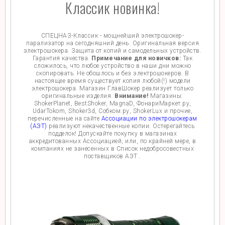
Классик новинка!
СПЕЦНАЗ-Классик - мощнейший электрошокер-
парализатор на сегодняшний день. Оригинальная версия
электрошокера. Защита от копий и самодельных устройств.
Гарантия качества.
Примечание для новичков:
Так
сложилось, что любое устройство в наши дни можно
скопировать. Не обошлось и без электрошокеров. В
настоящее время существует копия любой(!) модели
электрошокера. Магазин ГлавШокер реализует только
оригинальные изделия.
Внимание!
Магазины:
ShokerPlanet, BestShoker, MagnaD, ФонариМаркет.ру,
UdarTokom, Shoker3d, Собком.ру, ShokerLux и прочие,
перечисленные на сайте
Ассоциации по электрошокерам
(АЭТ)
реализуют некачественные копии. Остерегайтесь
подделок! Допускайте покупку в магазинах
аккредитованных Ассоциацией, или, по крайней мере, в
компаниях не занесенных в Список недобросовестных
поставщиков АЭТ .