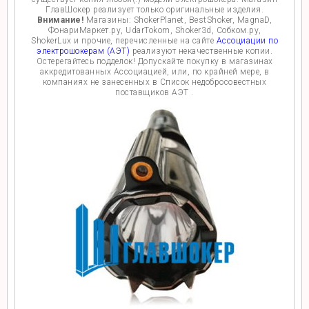
ГлавШокер реализует только оригинальные изделия.
Внимание!
Магазины: ShokerPlanet, BestShoker, MagnaD,
ФонариМаркет.ру, UdarTokom, Shoker3d, Собком.ру,
ShokerLux и прочие, перечисленные на сайте
Ассоциации по
электрошокерам (АЭТ)
реализуют некачественные копии.
Остерегайтесь подделок! Допускайте покупку в магазинах
аккредитованных Ассоциацией, или, по крайней мере, в
компаниях не занесенных в Список недобросовестных
поставщиков АЭТ .