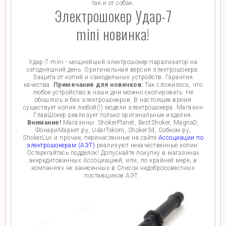
так и от собак.
Электрошокер Удар-7
mini новинка!
Удар-7 mini - мощнейший электрошокер-парализатор на
сегодняшний день. Оригинальная версия электрошокера.
Защита от копий и самодельных устройств. Гарантия
качества.
Примечание для новичков:
Так сложилось, что
любое устройство в наши дни можно скопировать. Не
обошлось и без электрошокеров. В настоящее время
существует копия любой(!) модели электрошокера. Магазин
ГлавШокер реализует только оригинальные изделия.
Внимание!
Магазины: ShokerPlanet, BestShoker, MagnaD,
ФонариМаркет.ру, UdarTokom, Shoker3d, Собком.ру,
ShokerLux и прочие, перечисленные на сайте
Ассоциации по
электрошокерам (АЭТ)
реализуют некачественные копии.
Остерегайтесь подделок! Допускайте покупку в магазинах
аккредитованных Ассоциацией, или, по крайней мере, в
компаниях не занесенных в Список недобросовестных
поставщиков АЭТ .