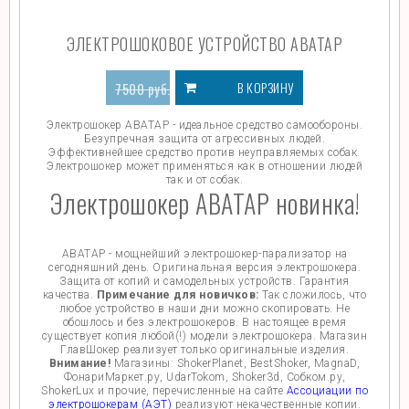
ЭЛЕКТРОШОКОВОЕ УСТРОЙСТВО АВАТАР
В КОРЗИНУ
7500
руб.
5800
руб.
Электрошокер АВАТАР - идеальное средство самообороны.
Безупречная защита от агрессивных людей.
Эффективнейшее средство против неуправляемых собак.
Электрошокер может применяться как в отношении людей
так и от собак.
Электрошокер АВАТАР новинка!
АВАТАР - мощнейший электрошокер-парализатор на
сегодняшний день. Оригинальная версия электрошокера.
Защита от копий и самодельных устройств. Гарантия
качества.
Примечание для новичков:
Так сложилось, что
любое устройство в наши дни можно скопировать. Не
обошлось и без электрошокеров. В настоящее время
существует копия любой(!) модели электрошокера. Магазин
ГлавШокер реализует только оригинальные изделия.
Внимание!
Магазины: ShokerPlanet, BestShoker, MagnaD,
ФонариМаркет.ру, UdarTokom, Shoker3d, Собком.ру,
ShokerLux и прочие, перечисленные на сайте
Ассоциации по
электрошокерам (АЭТ)
реализуют некачественные копии.