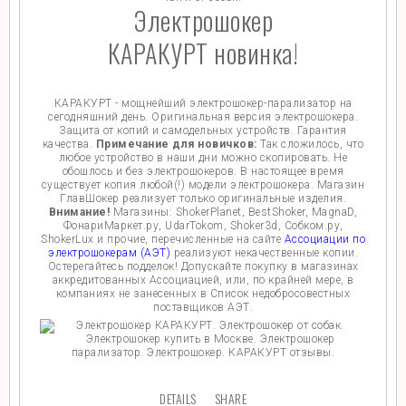
Электрошокер
КАРАКУРТ новинка!
КАРАКУРТ - мощнейший электрошокер-парализатор на
сегодняшний день. Оригинальная версия электрошокера.
Защита от копий и самодельных устройств. Гарантия
качества.
Примечание для новичков:
Так сложилось, что
любое устройство в наши дни можно скопировать. Не
обошлось и без электрошокеров. В настоящее время
существует копия любой(!) модели электрошокера. Магазин
ГлавШокер реализует только оригинальные изделия.
Внимание!
Магазины: ShokerPlanet, BestShoker, MagnaD,
ФонариМаркет.ру, UdarTokom, Shoker3d, Собком.ру,
ShokerLux и прочие, перечисленные на сайте
Ассоциации по
электрошокерам (АЭТ)
реализуют некачественные копии.
Остерегайтесь подделок! Допускайте покупку в магазинах
аккредитованных Ассоциацией, или, по крайней мере, в
компаниях не занесенных в Список недобросовестных
поставщиков АЭТ.
DETAILS
SHARE