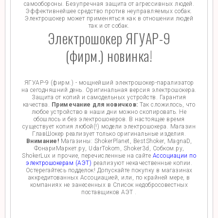
самообороны. Безупречная защита от агрессивных людей.
Эффективнейшее средство против неуправляемых собак.
Электрошокер может применяться как в отношении людей
так и от собак.
Электрошокер ЯГУАР-9
(фирм.) новинка!
ЯГУАР-9 (фирм.) - мощнейший электрошокер-парализатор
на сегодняшний день. Оригинальная версия электрошокера.
Защита от копий и самодельных устройств. Гарантия
качества.
Примечание для новичков:
Так сложилось, что
любое устройство в наши дни можно скопировать. Не
обошлось и без электрошокеров. В настоящее время
существует копия любой(!) модели электрошокера. Магазин
ГлавШокер реализует только оригинальные изделия.
Внимание!
Магазины: ShokerPlanet, BestShoker, MagnaD,
ФонариМаркет.ру, UdarTokom, Shoker3d, Собком.ру,
ShokerLux и прочие, перечисленные на сайте
Ассоциации по
электрошокерам (АЭТ)
реализуют некачественные копии.
Остерегайтесь подделок! Допускайте покупку в магазинах
аккредитованных Ассоциацией, или, по крайней мере, в
компаниях не занесенных в Список недобросовестных
поставщиков АЭТ .